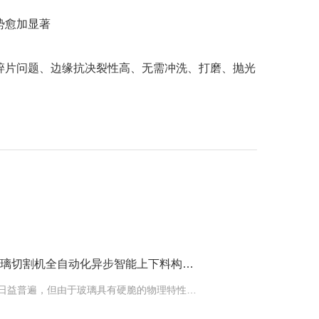
势愈加显著
碎片问题、边缘抗决裂性高、无需冲洗、打磨、抛光
下一篇文章：激光玻璃切割机全自动化异步智能上下料构造与优势
时至今日，玻璃的应用日益普遍，但由于玻璃具有硬脆的物理特性，因而切割时如何不损伤玻璃基板以及切割后如何消弭边缘缺陷，不断……