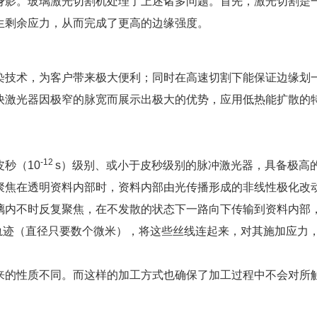
身影。玻璃激光切割机处理了上述诸多问题。首先，激光切割是
生剩余应力，从而完成了更高的边缘强度。
染技术，为客户带来极大便利；同时在高速切割下能保证边缘划
快激光器因极窄的脉宽而展示出极大的优势，应用低热能扩散的
-12
秒（10
s）级别、或小于皮秒级别的脉冲激光器，具备极高
聚焦在透明资料内部时，资料内部由光传播形成的非线性极化改
璃内不时反复聚焦，在不发散的状态下一路向下传输到资料内部
轨迹（直径只要数个微米），将这些丝线连起来，对其施加应力
来的性质不同。而这样的加工方式也确保了加工过程中不会对所