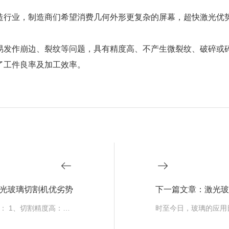
造行业，制造商们希望消费几何外形更复杂的屏幕，超快激光优
易发作崩边、裂纹等问题，具有精度高、不产生微裂纹、破碎或
了工件良率及加工效率。
光玻璃切割机优劣势
一、皮秒激光玻璃切割机的切割优势主要包括： 1、切割精度高：激光切割机定位精度为0.003mm，重复定位精度为0.……