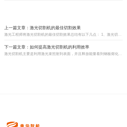
上一篇文章：激光切割机的最佳切割效果
激光工程师将激光切割机的最佳切割效果总结有以下几点： 1、激光切割机的工作环境不能太差，如果环境温度高于3……
下一篇文章：如何提高激光切割机的利用效率
激光切割机主要是利用激光束照射到表面，并且释放能量看到钢板熔化以及蒸发，因为能量高度集中就能够迅速的局部熔化加热钢板，使……