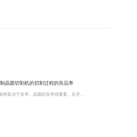
制晶圆切割机的切割过程的良品率
晶圆的成本和能否量产最终取决于良率。晶圆的良率很重要。在开发过程中，我们关注芯片的性能，但是在量产阶段一定要看良率，有时……