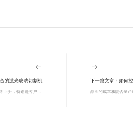
合的激光玻璃切割机
下一篇文章：如何控
在科技飞速发展的今天，随着劳动力成本的不断上升，特别是客户对产品精度的要求越来越严格，企业对效率的要求也越来越高。而玻璃……